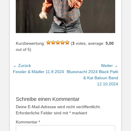
Kurzbewertung:
(
3
votes, average:
5,00
out of 5)
Beitragsnavigation
← Zurück
Weiter →
Vorheriger
Nächster
Fessler & Mädler 11.8.2024
Bluesnacht 2024 Black Patti
Beitrag:
Beitrag:
& Kat Baloun Band
12.10.2024
Schreibe einen Kommentar
Deine E-Mail-Adresse wird nicht veröffentlicht.
Erforderliche Felder sind mit
*
markiert
Kommentar
*