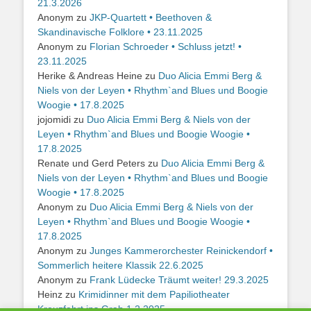
21.3.2026
Anonym
zu
JKP-Quartett • Beethoven &
Skandinavische Folklore • 23.11.2025
Anonym
zu
Florian Schroeder • Schluss jetzt! •
23.11.2025
Herike & Andreas Heine
zu
Duo Alicia Emmi Berg &
Niels von der Leyen • Rhythm`and Blues und Boogie
Woogie • 17.8.2025
jojomidi
zu
Duo Alicia Emmi Berg & Niels von der
Leyen • Rhythm`and Blues und Boogie Woogie •
17.8.2025
Renate und Gerd Peters
zu
Duo Alicia Emmi Berg &
Niels von der Leyen • Rhythm`and Blues und Boogie
Woogie • 17.8.2025
Anonym
zu
Duo Alicia Emmi Berg & Niels von der
Leyen • Rhythm`and Blues und Boogie Woogie •
17.8.2025
Anonym
zu
Junges Kammerorchester Reinickendorf •
Sommerlich heitere Klassik 22.6.2025
Anonym
zu
Frank Lüdecke Träumt weiter! 29.3.2025
Heinz
zu
Krimidinner mit dem Papiliotheater
Kreuzfahrt ins Grab 1.2.2025