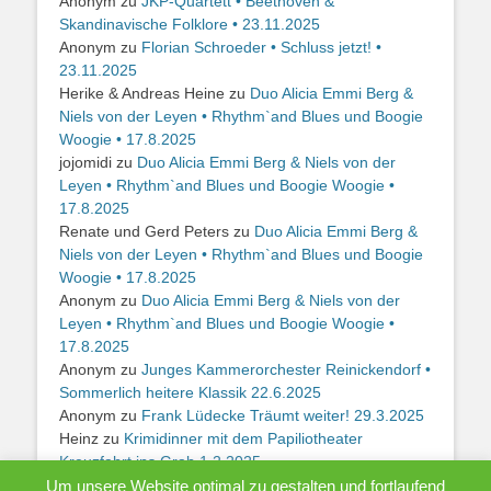
Anonym
zu
JKP-Quartett • Beethoven &
Skandinavische Folklore • 23.11.2025
Anonym
zu
Florian Schroeder • Schluss jetzt! •
23.11.2025
Herike & Andreas Heine
zu
Duo Alicia Emmi Berg &
Niels von der Leyen • Rhythm`and Blues und Boogie
Woogie • 17.8.2025
jojomidi
zu
Duo Alicia Emmi Berg & Niels von der
Leyen • Rhythm`and Blues und Boogie Woogie •
17.8.2025
Renate und Gerd Peters
zu
Duo Alicia Emmi Berg &
Niels von der Leyen • Rhythm`and Blues und Boogie
Woogie • 17.8.2025
Anonym
zu
Duo Alicia Emmi Berg & Niels von der
Leyen • Rhythm`and Blues und Boogie Woogie •
17.8.2025
Anonym
zu
Junges Kammerorchester Reinickendorf •
Sommerlich heitere Klassik 22.6.2025
Anonym
zu
Frank Lüdecke Träumt weiter! 29.3.2025
Heinz
zu
Krimidinner mit dem Papiliotheater
Kreuzfahrt ins Grab 1.2.2025
Um unsere Website optimal zu gestalten und fortlaufend